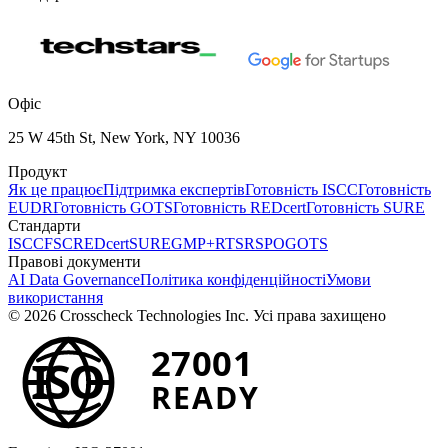
Офіс
25 W 45th St, New York, NY 10036
Продукт
Як це працює
Підтримка експертів
Готовність ISCC
Готовність
EUDR
Готовність GOTS
Готовність REDcert
Готовність SURE
Стандарти
ISCC
FSC
REDcert
SURE
GMP+
RTS
RSPO
GOTS
Правові документи
AI Data Governance
Політика конфіденційності
Умови
використання
© 2026 Crosscheck Technologies Inc. Усі права захищено
27001
ISO
READY