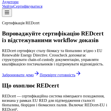
Аудитори
Увійти
Сертифікуватися
Сертифікація REDcert
Впроваджуйте сертифікацію REDcert
із відстежуваними workflow доказів
REDcert сертифікує сталу біомасу та біопаливо згідно з EU
Renewable Energy Directive. Crosscheck допомагає
структурувати chain-of-custody документацію, управляти
кваліфікацією постачальників і підтримувати відповідність.
Забронювати демо
Перевірте готовність
Що охоплює REDcert
REDcert — сертифікаційна система німецького походження,
визнана у рамках EU RED для підтвердження сталості
біопалива, біорідин і біомасних палив. Включає REDcert-EU і
REDcert².