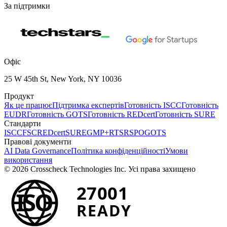
За підтримки
Офіс
25 W 45th St, New York, NY 10036
Продукт
Як це працює
Підтримка експертів
Готовність ISCC
Готовність
EUDR
Готовність GOTS
Готовність REDcert
Готовність SURE
Стандарти
ISCC
FSC
REDcert
SURE
GMP+
RTS
RSPO
GOTS
Правові документи
AI Data Governance
Політика конфіденційності
Умови
використання
© 2026 Crosscheck Technologies Inc. Усі права захищено
27001
ISO
READY