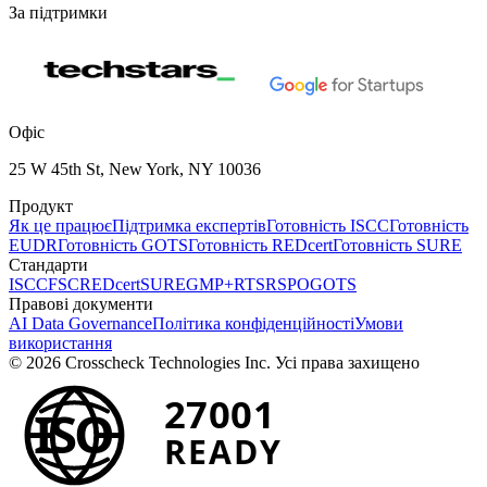
За підтримки
Офіс
25 W 45th St, New York, NY 10036
Продукт
Як це працює
Підтримка експертів
Готовність ISCC
Готовність
EUDR
Готовність GOTS
Готовність REDcert
Готовність SURE
Стандарти
ISCC
FSC
REDcert
SURE
GMP+
RTS
RSPO
GOTS
Правові документи
AI Data Governance
Політика конфіденційності
Умови
використання
© 2026 Crosscheck Technologies Inc. Усі права захищено
27001
ISO
READY